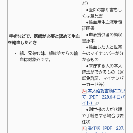
ど）
●医師の診断書もし
くは意見書
●輸血用生血液受領
証明書
●血液提供者の領収
手術などで、医師が必要と認めて生血
書原本
を輸血したとき
●輸血した人と世帯
親、兄弟姉妹、親族等からの輸
主のマイナンバーが分
血は対象外です。
かるもの
●来庁する人の本人
確認ができるもの（運
転免許証、マイナンバ
ーカード等）
本人確認書類につい
て（PDF：228.6キロバ
イト）
●別世帯の人が代理
で手続きする場合は委
任状
委任状（PDF：237.