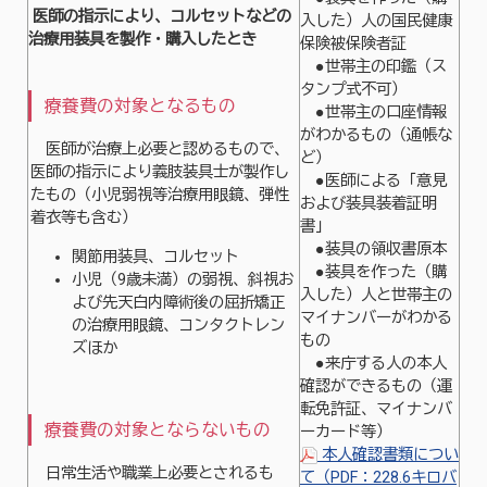
医師の指示により、コルセットなどの
入した）人の国民健康
治療用装具を製作・購入したとき
保険被保険者証
●世帯主の印鑑（ス
タンプ式不可）
療養費の対象となるもの
●世帯主の口座情報
がわかるもの（通帳な
医師が治療上必要と認めるもので、
ど）
医師の指示により義肢装具士が製作し
●医師による「意見
たもの（小児弱視等治療用眼鏡、弾性
および装具装着証明
着衣等も含む）
書」
●装具の領収書原本
関節用装具、コルセット
●装具を作った（購
小児（9歳未満）の弱視、斜視お
入した）人と世帯主の
よび先天白内障術後の屈折矯正
マイナンバーがわかる
の治療用眼鏡、コンタクトレン
もの
ズほか
●来庁する人の本人
確認ができるもの（運
転免許証、マイナンバ
療養費の対象とならないもの
ーカード等）
本人確認書類につい
日常生活や職業上必要とされるも
て（PDF：228.6キロバ