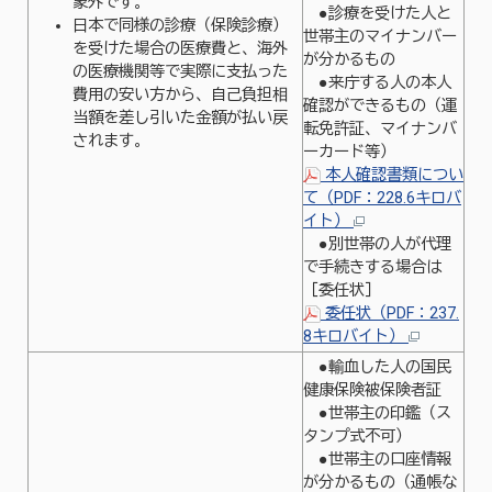
象外です。
●診療を受けた人と
日本で同様の診療（保険診療）
世帯主のマイナンバー
を受けた場合の医療費と、海外
が分かるもの
の医療機関等で実際に支払った
●来庁する人の本人
費用の安い方から、自己負担相
確認ができるもの（運
当額を差し引いた金額が払い戻
転免許証、マイナンバ
されます。
ーカード等）
本人確認書類につい
て（PDF：228.6キロバ
イト）
●別世帯の人が代理
で手続きする場合は
［委任状］
委任状（PDF：237.
8キロバイト）
●輸血した人の国民
健康保険被保険者証
●世帯主の印鑑（ス
タンプ式不可）
●世帯主の口座情報
が分かるもの（通帳な