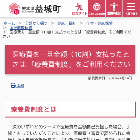
MENU
防災サイト
Languages
閲覧補助
ホーム
分類から探す
健康・福祉
年金・健康保険
国民健康保険
医療費を一旦全額（10割）支払ったときは 「療養費制度」をご利用くだ
さい
医療費を一旦全額（10割）支払ったと
きは 「療養費制度」をご利用ください
最終更新日：
2023年4月14日
印刷
療養費制度とは
次のいずれかのケースで医療費を全額自己負担した場合、手
続きをしていただくことにより、医療費（審査で認められた金