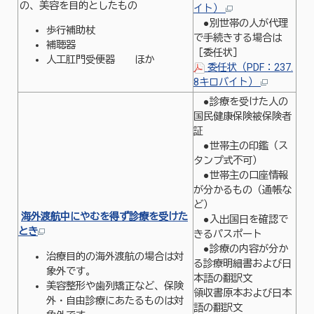
の、美容を目的としたもの
イト）
●別世帯の人が代理
歩行補助杖
で手続きする場合は
補聴器
［委任状］
人工肛門受便器 ほか
委任状（PDF：237.
8キロバイト）
●診療を受けた人の
国民健康保険被保険者
証
●世帯主の印鑑（ス
タンプ式不可）
●世帯主の口座情報
が分かるもの（通帳な
ど）
海外渡航中にやむを得ず診療を受けた
●入出国日を確認で
とき
きるパスポート
●診療の内容が分か
治療目的の海外渡航の場合は対
る診療明細書および日
象外です。
本語の翻訳文
美容整形や歯列矯正など、保険
領収書原本および日本
外・自由診療にあたるものは対
語の翻訳文