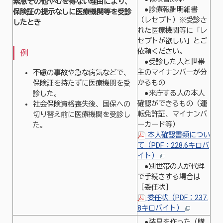
緊急その他やむを得ない理由により、
●診療報酬明細書
保険証の提示なしに
医療機関等を受診
（レセプト）※受診さ
したとき
れた医療機関等に「レ
セプトが欲しい」とご
依頼ください。
例
●受診した人と世帯
主のマイナンバーが分
不慮の事故や急な病気などで、
かるもの
保険証を持たずに医療機関を受
●来庁する人の本人
診した。
確認ができるもの（運
社会保険資格喪失後、国保への
転免許証、マイナンバ
切り替え前に医療機関を受診し
ーカード等）
た。
本人確認書類につい
て（PDF：228.6キロバ
イト）
●別世帯の人が代理
で手続きする場合は
［委任状］
委任状（PDF：237.
8キロバイト）
●装具を作った（購