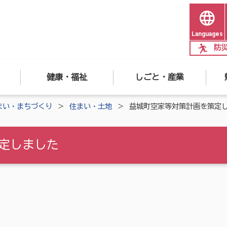
Languages
防
健康・福祉
しごと・産業
まい・まちづくり
住まい・土地
益城町空家等対策計画を策定
定しました