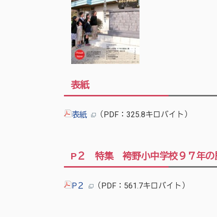
表紙
表紙
（PDF：325.8キロバイト）
P２ 特集 袴野小中学校９７年の
P２
（PDF：561.7キロバイト）