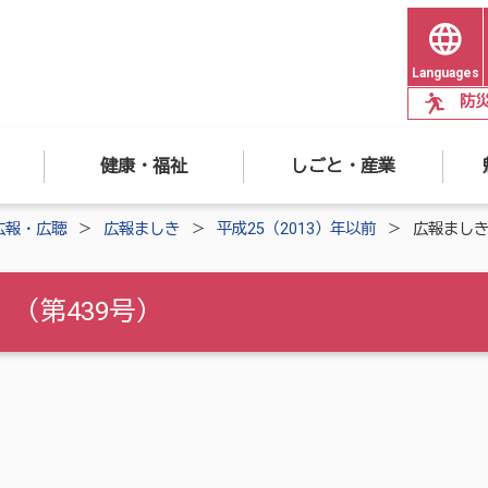
Languages
防
健康・福祉
しごと・産業
広報・広聴
広報ましき
平成25（2013）年以前
広報ましき
 （第439号）