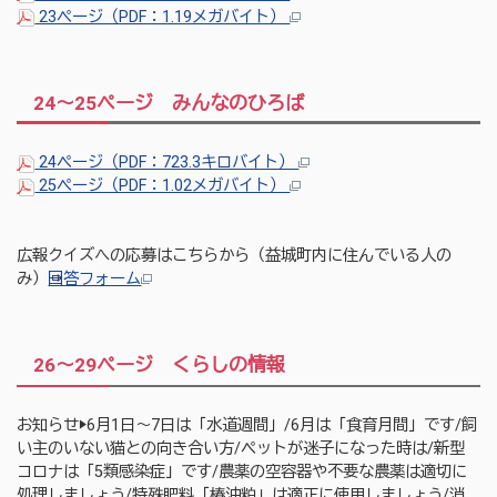
23ページ（PDF：1.19メガバイト）
24～25ページ みんなのひろば
24ページ（PDF：723.3キロバイト）
25ページ（PDF：1.02メガバイト）
広報クイズへの応募はこちらから（益城町内に住んでいる人の
み）→
回答フォーム
26～29ページ くらしの情報
お知らせ▶6月1日～7日は「水道週間」/6月は「食育月間」です/飼
い主のいない猫との向き合い方/ペットが迷子になった時は/新型
コロナは「5類感染症」です/農薬の空容器や不要な農薬は適切に
処理しましょう/特殊肥料「椿油粕」は適正に使用しましょう/消