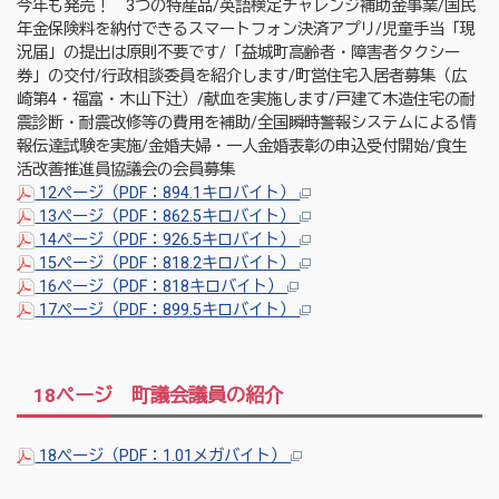
今年も発売！ 3つの特産品/英語検定チャレンジ補助金事業/国民
年金保険料を納付できるスマートフォン決済アプリ/児童手当「現
況届」の提出は原則不要です/「益城町高齢者・障害者タクシー
券」の交付/行政相談委員を紹介します/町営住宅入居者募集（広
崎第4・福富・木山下辻）/献血を実施します/戸建て木造住宅の耐
震診断・耐震改修等の費用を補助/全国瞬時警報システムによる情
報伝達試験を実施/金婚夫婦・一人金婚表彰の申込受付開始/食生
活改善推進員協議会の会員募集
12ページ（PDF：894.1キロバイト）
13ページ（PDF：862.5キロバイト）
14ページ（PDF：926.5キロバイト）
15ページ（PDF：818.2キロバイト）
16ページ（PDF：818キロバイト）
17ページ（PDF：899.5キロバイト）
18ページ 町議会議員の紹介
18ページ（PDF：1.01メガバイト）