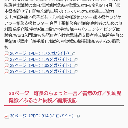
防設備士試験の案内/毒物劇物取扱者試験の案内/令和6年4月「熊
本県夜間中学」開校/道路に張り出している木の伐採にご協力
を！/相談▶熊本県子ども・若者総合相談センター 熊本県ヤングケ
アラー相談支援センター 合同出張相談会in御船/高齢者のための無
料職業紹介所/募集▶海上保安官募集/講座▶パソコンタイピング体
験会/Word入門講座/失語症者向け意思疎通支援者養成講習会/町公
民館短期講座「絵手紙」/障がい者対象の職業訓練/みんなの掲示
板
26ページ（PDF：1.7メガバイト）
27ページ（PDF：1.79メガバイト）
28ページ（PDF：1.02メガバイト）
29ページ（PDF：1.79メガバイト）
30ページ 町長のちょっと一言／善意の灯／乳幼児
健診／ふるさと納税／編集後記
30ページ（PDF：914.3キロバイト）