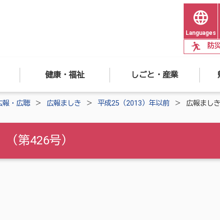
Languages
防
健康・福祉
しごと・産業
広報・広聴
広報ましき
平成25（2013）年以前
広報ましき
 （第426号）