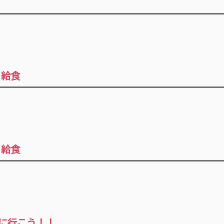
く給食
く給食
に行こう！！