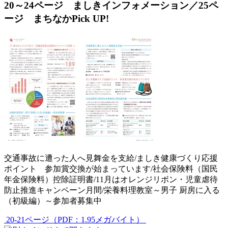
20～24ページ ましきインフォメーション／25ペ
ージ まちなかPick UP!
交通事故に遭った人へ見舞金を支給/ましき健康づくり応援
ポイント 参加賞交換が始まっています/社会保険料（国民
年金保険料）控除証明書/11月はオレンジリボン・児童虐待
防止推進キャンペーン月間/栄養料理教室～男子 厨房に入る
（初級編）～参加者募集中
20-21ページ（PDF：1.95メガバイト）