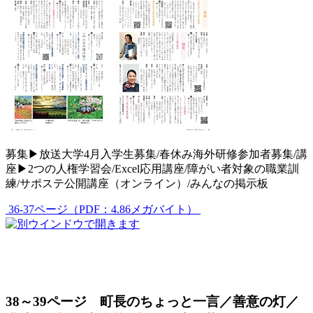
募集▶放送大学4月入学生募集/春休み海外研修参加者募集/講
座▶2つの人権学習会/Excel応用講座/障がい者対象の職業訓
練/サポステ公開講座（オンライン）/みんなの掲示板
36-37ページ（PDF：4.86メガバイト）
38～39ページ 町長のちょっと一言／善意の灯／