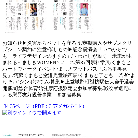
お知らせ▶災害からペットを守ろう/定期購入やサブスクリ
プション契約に注意/催しもの▶記念講演会「いつからで
も！ライフデザインのすすめ」/～わたしが動く、未来が生
まれる～ましきWOMEN’sフェス/第85回県科学展/くまもと
ハートウィークイベント/ましきフットパス「ふる里再発
見」/阿蘇くまもと空港児童絵画展/くまもと子ども・若者“よ
りそい”シンポジウム/募集▶上益城郡町対抗駅伝大会予選会
開催/町総合体育館健康応援測定会参加者募集/戦没者遺児に
よる慰霊友好親善事業 参加者募集
34-35ページ（PDF：3.57メガバイト）