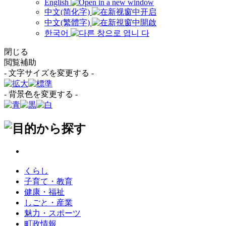
English
中文(简化字)
中文(繁體字)
한국어
閉じる
閲覧補助
- 文字サイズを変更する -
- 背景色を変更する -
くらし
子育て・教育
健康・福祉
しごと・産業
魅力・スポーツ
町政情報