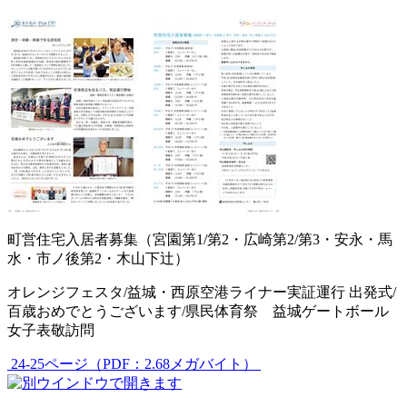
町営住宅入居者募集（宮園第1/第2・広崎第2/第3・安永・馬
水・市ノ後第2・木山下辻）
オレンジフェスタ/益城・西原空港ライナー実証運行 出発式/
百歳おめでとうございます/県民体育祭 益城ゲートボール
女子表敬訪問
24-25ページ（PDF：2.68メガバイト）