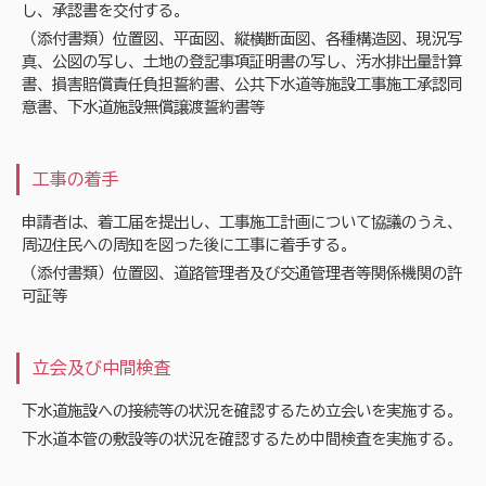
し、承認書を交付する。
（添付書類）位置図、平面図、縦横断面図、各種構造図、現況写
真、公図の写し、土地の登記事項証明書の写し、汚水排出量計算
書、損害賠償責任負担誓約書、公共下水道等施設工事施工承認同
意書、下水道施設無償譲渡誓約書等
工事の着手
申請者は、着工届を提出し、工事施工計画について協議のうえ、
周辺住民への周知を図った後に工事に着手する。
（添付書類）位置図、道路管理者及び交通管理者等関係機関の許
可証等
立会及び中間検査
下水道施設への接続等の状況を確認するため立会いを実施する。
下水道本管の敷設等の状況を確認するため中間検査を実施する。