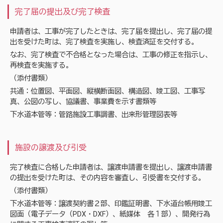
完了届の提出及び完了検査
申請者は、工事が完了したときは、完了届を提出し、完了届の提
出を受けた町は、完了検査を実施し、検査済証を交付する。
なお、完了検査で不合格となった場合は、工事の修正を指示し、
再検査を実施する。
（添付書類）
共通：位置図、平面図、縦横断面図、構造図、竣工図、工事写
真、公図の写し、協議書、事業費を示す書類等
下水道本管等：管路施設工事調書、出来形管理図表等
施設の譲渡及び引受
完了検査に合格した申請者は、譲渡申請書を提出し、譲渡申請書
の提出を受けた町は、その内容を審査し、引受書を交付する。
（添付書類）
下水道本管等：譲渡契約書２部、印鑑証明書、下水道台帳用竣工
図面（電子データ（PDX・DXF）、紙媒体 各１部）、開発行為