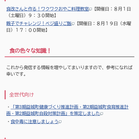
食改さんと作る！ワクワクおやこ料理教室
【開催日：８月１日
（土曜日）９：３０開始】
親子でチャレンジ！ベジ盛りご飯
【開催日：８月１９日（水曜
日）１７：００開始】
食の色々な知識！
これから発信する情報を増やしてまいりますので、参考になれば
幸いです。
全世代向け
・
「第3期益城町健康づくり推進計画・第2期益城町食育推進計
画・第2期益城町自殺対策計画」を策定しました
・
食中毒に注意しましょう