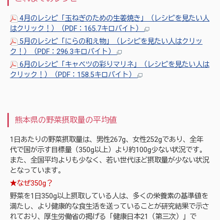
4月のレシピ「玉ねぎのための生姜焼き」（レシピを見たい人
はクリック！）（PDF：165.7キロバイト）
5月のレシピ「にらの和え物」（レシピを見たい人はクリッ
ク！）（PDF：296.3キロバイト）
6月のレシピ「キャベツの彩りマリネ」（レシピを見たい人は
クリック！）（PDF：158.5キロバイト）
熊本県の野菜摂取量の平均値
1日あたりの野菜摂取量は、男性267g、女性252gであり、全年
代で国が示す目標量（350g以上）より約100g少ない状況です。
また、全国平均よりも少なく、若い世代ほど摂取量が少ない状況
となっています。
★なぜ350g？
野菜を1日350g以上摂取している人は、多くの栄養素の基準値を
満たし、より健康的な食生活を送っていることが研究結果で示さ
れており、厚生労働省の掲げる「健康日本21（第三次）」で