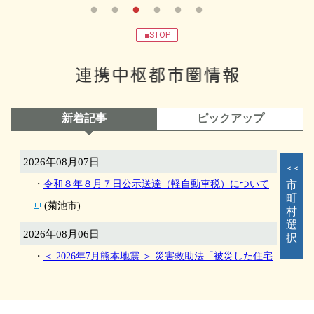
■STOP