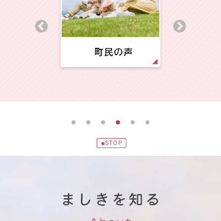
■STOP