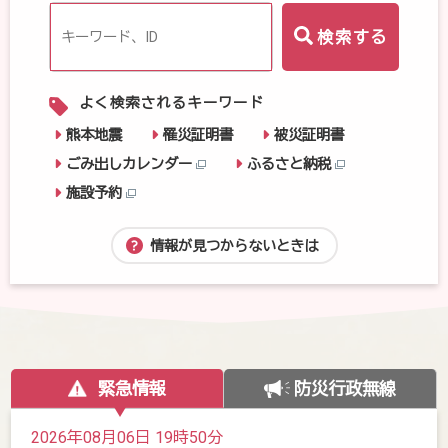
検
索
キ
ー
ワ
よく検索されるキーワード
ー
ド
熊本地震
罹災証明書
被災証明書
ごみ出しカレンダー
ふるさと納税
施設予約
情報が見つからないときは
緊急情報
防災行政無線
2026年08月06日 19時50分