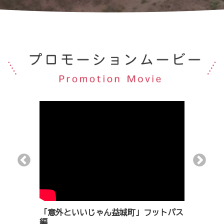
かだよ編
「意外といいじゃん益城町」フットパス
「10年－
編
地震1