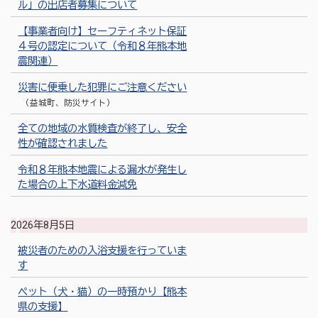
ル」の出店者募集について
【事業者向け】セーフティネット保証
４号の認定について（令和８年熊本地
震関連）
災害に便乗した犯罪にご注意ください
（益城町、防災サイト）
全ての地域の水質検査が終了し、安全
性が確認されました
令和８年熊本地震による漏水が発生し
た場合の上下水道料金減免
2026年8月5日
被災者のための入浴支援を行っていま
す
ペット（犬・猫）の一時預かり【熊本
県の支援】