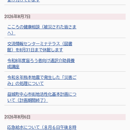
受け付けています
2026年8月7日
こころの健康相談（被災された皆さま
へ）
交流情報センターミナテラス（図書
館）を8月31日まで休館します
令和8年度盲ろう者向け通訳介助員養
成講座
令和８年熊本地震で発生した「災害ご
み」の処理について
益城町中心市街地活性化基本計画につ
いて（計画期間終了）
2026年8月6日
応急給水について（８月６日午後８時