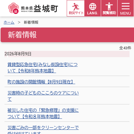
MENU
防災サイト
LANG.
閲覧補助
ホーム
新着情報
新着情報
全43件
2026年8月9日
賃貸型応急住宅(みなし仮設住宅)につ
いて【令和8年熊本地震】
町の施設の開館情報【8月9日現在】
災害時の子どものこころのケアについ
て
被災した住宅の「緊急修理」の支援に
ついて【令和８年熊本地震】
災害ごみの一部をクリーンセンターで