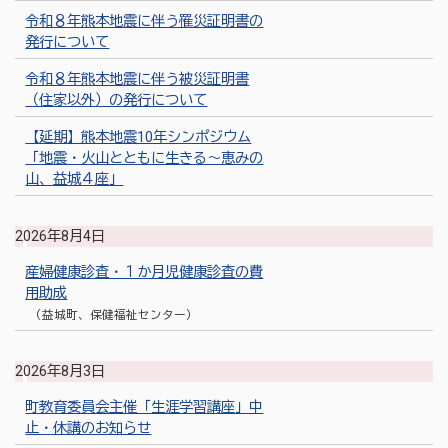
令和８年熊本地震に伴う罹災証明書の
発行について
令和８年熊本地震に伴う被災証明書
（住家以外）の発行について
【延期】熊本地震10年シンポジウム
「地震・火山とともに生きる～恵みの
山、益城４座」
2026年8月4日
産婦健康診査・１か月児健康診査の費
用助成
（益城町、保健福祉センター）
2026年8月3日
町教育委員会主催「生涯学習講座」中
止・休講のお知らせ