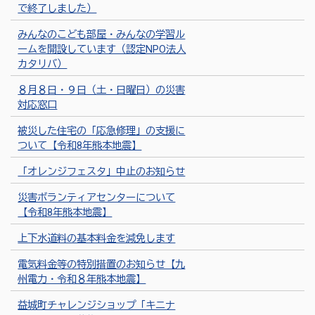
で終了しました）
みんなのこども部屋・みんなの学習ル
ームを開設しています（認定NPO法人
カタリバ）
８月８日・９日（土・日曜日）の災害
対応窓口
被災した住宅の「応急修理」の支援に
ついて【令和8年熊本地震】
「オレンジフェスタ」中止のお知らせ
災害ボランティアセンターについて
【令和8年熊本地震】
上下水道料の基本料金を減免します
電気料金等の特別措置のお知らせ【九
州電力・令和８年熊本地震】
益城町チャレンジショップ「キニナ