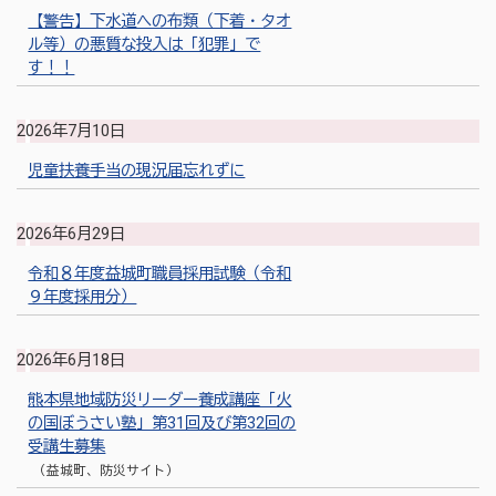
【警告】下水道への布類（下着・タオ
ル等）の悪質な投入は「犯罪」で
す！！
2026年7月10日
児童扶養手当の現況届忘れずに
2026年6月29日
令和８年度益城町職員採用試験（令和
９年度採用分）
2026年6月18日
熊本県地域防災リーダー養成講座「火
の国ぼうさい塾」第31回及び第32回の
受講生募集
（益城町、防災サイト）