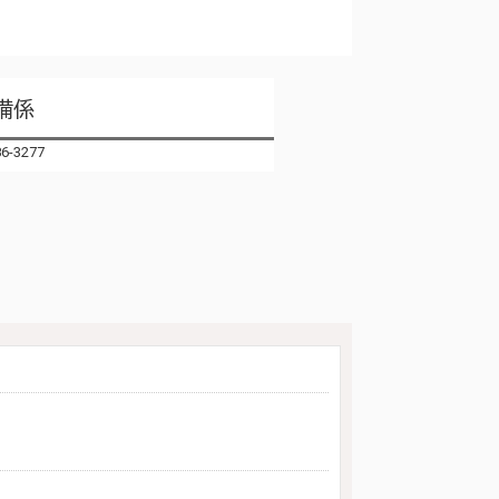
）
備係
6-3277