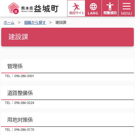
MENU
防災サイト
LANG.
閲覧補助
ホーム
組織から探す
建設課
建設課
管理係
TEL：096-286-3301
道路整備係
TEL：096-286-3224
用地対策係
TEL：096-286-3170