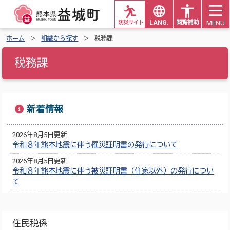
MENU
防災サイト
LANG.
閲覧補助
ホーム
組織から探す
税務課
税務課
新着情報
2026年8月5日更新
令和８年熊本地震に伴う罹災証明書の発行について
2026年8月5日更新
令和８年熊本地震に伴う被災証明書（住家以外）の発行につい
て
住民税係